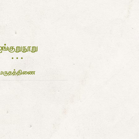
ஐங்குறுநூறு
மருதத்திணை