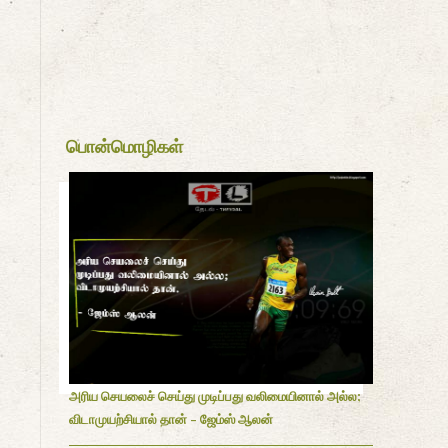
பொன்மொழிகள்
அரிய செயலைச் செய்து முடிப்பது வலிமையினால் அல்ல;
விடாமுயற்சியால் தான் - ஜேம்ஸ் ஆலன்