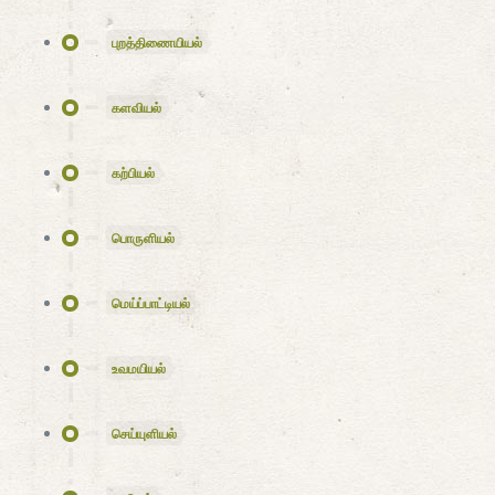
புறத்திணையியல்
களவியல்
கற்பியல்
பொருளியல்
மெய்ப்பாட்டியல்
உவமயியல்
செய்யுளியல்