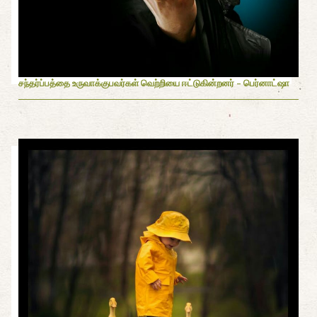
சந்தர்ப்பத்தை உருவாக்குபவர்கள் வெற்றியை ஈட்டுகின்றனர் - பெர்னாட்ஷா