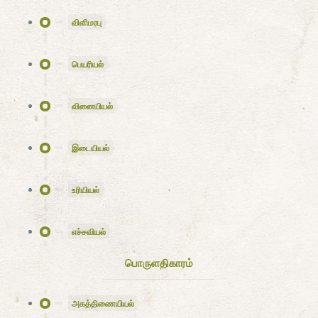
விளிமரபு
பெயரியல்
வினையியல்
இடையியல்
உரியியல்
எச்சவியல்
பொருளதிகாரம்
அகத்திணையியல்