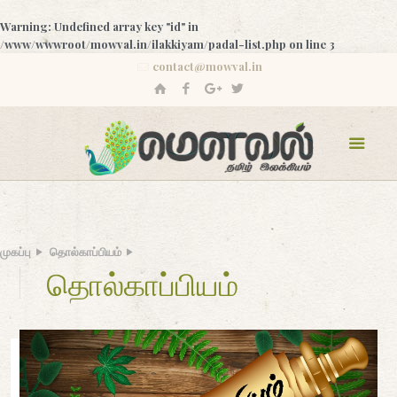
Warning
: Undefined array key "id" in
/www/wwwroot/mowval.in/ilakkiyam/padal-list.php
on line
3
contact@mowval.in
முகப்பு
தொல்காப்பியம்
தொல்காப்பியம்