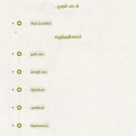
முதல் பாடல்
சிறப்புப்பாயிரம்
எழுத்ததிகாரம்
நூல் மரபு
மொழி மரபு
பிறப்பியல்
புணரியல்
தொகைமரபு